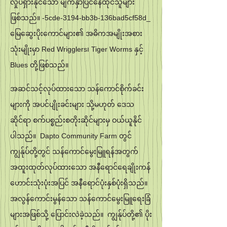
လှုပ်ရှားနိုင်သော မျက်နှာပြင်နေထိုင်သူများ
ဖြစ်သည်။ -5cde-3194-bb3b-136bad5cf58d_
မြေဆွေးပိုးကောင်များ၏ အဓိကအမျိုးအစား
သုံးမျိုးမှာ Red Wrigglers၊ Tiger Worms နှင့်
Blues တို့ဖြစ်သည်။
အဆင်သင့်လုပ်ထားသော သန်ကောင်စိုက်ခင်း
များကို အပင်ပျိုးခင်းများ သို့မဟုတ် ဒေသ
ဆိုင်ရာ စက်ပစ္စည်းစတိုးဆိုင်များမှ ဝယ်ယူနိုင်
ပါသည်။ Dapto Community Farm တွင်
ကျွန်ုပ်တို့တွင် သန်ကောင်မွေးမြူရန်အတွက်
အထူးထုတ်လုပ်ထားသော အနီရောင်ရေချိုးကန်
ဟောင်းသုံးပုံးအပြင် အနီရောင်ပုံးနှစ်ပုံးရှိသည်။
အလွန်ကောင်းမွန်သော သန်ကောင်မွေးမြူရေးခြံ
များအဖြစ်သို့ ပြောင်းလဲခဲ့သည်။ ကျွန်ုပ်တို့၏ ပိုး