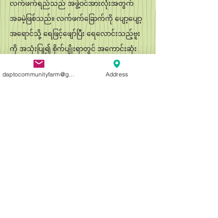
လက်ဖက်ရည်သည် အဖွဲ့ဝင်အားလုံးအတွက်
အခမဲ့ဖြစ်သည်။ လက်ဖက်ခြောက်ကို ပျော့ပျော့
အရောင်သို့ ရေဖြင့်ဖျော်ပြီး ရေလောင်းသည့်ဗူး
ကို အသုံးပြု၍ စိုက်ပျိုးရာတွင် အကောင်းဆုံး
အသုံးပြုသည်။
daptocommunityfarm@gmail.com
Address
ကျွန်ုပ်တို့၏ တီကောင်သွန်းခြင်းအိတ်ငယ်များ
ကိုလည်း ရရှိနိုင်ပြီး ဟင်းသီးဟင်းရွက်ပျိုးပင်
များနှင့်အတူ ဝယ်ယူနိုင်ပါသည်။ ဤ
လက်တစ်ဆုပ်စာနှင့် ပျိုးပင်များ၏ စိုက်တွင်းထဲ
သို့ ရောနှောထားသော ဤသွန်းလုပ်ထားသော
လက်တစ်ဆုပ်စာသည် ပျိုးပင်များကို ကောင်းစွာ
စတင်နိုင်မည်ဖြစ်သည်။_cc781905 -5cde-
3194-bb3b-136bad5cf58d_ သန်ကောင်သွန်း
ခြင်း လက်တစ်ဆုပ်စာကို ရေပုံးတစ်ခုထဲသို့