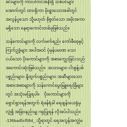
ခင်းများကို ကားပါကင်အနီးရှိ သစ်ပင်များ
အောက်တွင် ထားရှိကာ မိုးရွာသောအခါတွင်
အလွန်ပူသော သို့မဟုတ် စိုစွတ်သော အမိုးအကာ
မရှိသော နေရာကောင်းတစ်ခုဖြစ်သည်။
သန်ကောင်များကို လက်ဖက်ရည်၊ ကော်ဖီစေ့နှင့်
ကြက်ဥခွံများ အပါအဝင် ပုံမှန်ပမာဏ သေး
ငယ်သော ပိုးကောင်များကို အစာကျွေးခြင်းသည်
အကောင်းဆုံးဖြစ်သည်။ အသားများ၊ ငါးစွန့်ပစ်
ပစ္စည်းများ၊ နို့ထွက်ပစ္စည်းများ၊ အဆီများသော
အစားအစာများကို သန်ကောင်မွေးမြူရေးခြံများ
တွင် အသုံးမပြုရပါ။ ပိုးကောင်များကို
ရှောင်ရှားရန်အတွက် ရံဖန်ရံခါ ရေဖျန်းပေးရုံမှ
လွဲ၍ အခြားနည်းမျှ ဂရုပြုရန် လိုအပ်ပါသည်။
-136bad5cf58d_ သို့ရာတွင် ရေအလွန်အကျွံမ