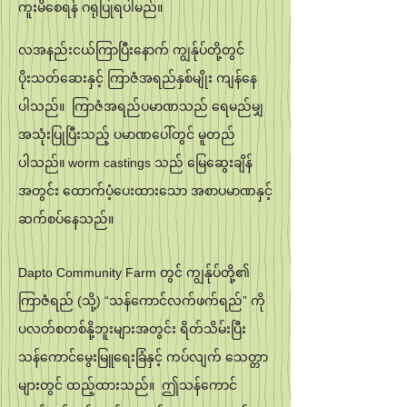
ကူးမိစေရန် ဂရုပြုရပါမည်။
လအနည်းငယ်ကြာပြီးနောက် ကျွန်ုပ်တို့တွင်
ပိုးသတ်ဆေးနှင့် ကြာဇံအရည်နှစ်မျိုး ကျန်နေ
ပါသည်။ ကြာဇံအရည်ပမာဏသည် ရေမည်မျှ
အသုံးပြုပြီးသည့် ပမာဏပေါ်တွင် မူတည်
ပါသည်။ worm castings သည် မြေဆွေးချိန်
အတွင်း ထောက်ပံ့ပေးထားသော အစာပမာဏနှင့်
ဆက်စပ်နေသည်။
Dapto Community Farm တွင် ကျွန်ုပ်တို့၏
ကြာဇံရည် (သို့) “သန်ကောင်လက်ဖက်ရည်” ကို
ပလတ်စတစ်နို့ဘူးများအတွင်း ရိတ်သိမ်းပြီး
သန်ကောင်မွေးမြူရေးခြံနှင့် ကပ်လျက် သေတ္တာ
များတွင် ထည့်ထားသည်။ ဤသန်ကောင်