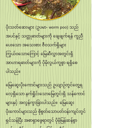
ပိုးသတ်ဆေးများ (ဥပမာ- worm poo) သည်
အပင်နှင့် သတ္တုဓာတ်များကို ချေဖျက်ရန် ကူညီ
ပေးသော အသေးစား ဇီဝသက်ရှိများ
ကြွယ်ဝသောကြောင့် မြေဆီလွှာအတွင်းရှိ
အာဟာရဓာတ်များကို ပိုမိုလွယ်ကူစွာ ရရှိစေ
ပါသည်။
မြေဆွေးပိုးကောင်များသည် ဥယျာဉ်တွင်တွေ့ရ
လေ့ရှိသော နက်ရှိုင်းသောမြေတွင်းရှိ သန်ကောင်
များနှင့် အလွန်ကွာခြားပါသည်။ မြေဆွေး
ပိုးကောင်များသည် စိုစွတ်သောပတ်ဝန်းကျင်တွင်
ရှင်သန်ပြီး အစာရှာဖွေရာတွင် ပိုမိုမြန်ဆန်စွာ