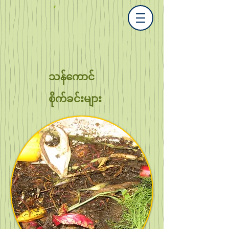
သန်ကောင်
စိုက်ခင်းများ